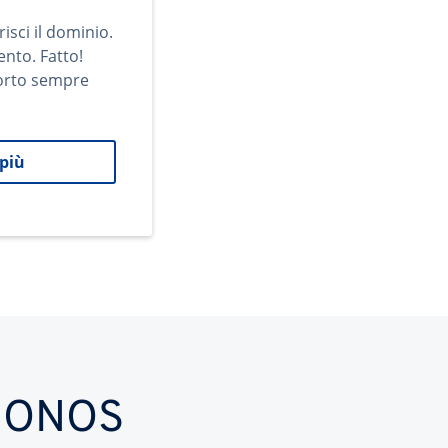
risci il dominio.
ento. Fatto!
orto sempre
 più
n IONOS